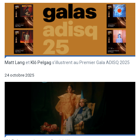
Matt Lang
et
Klô Pelgag
s’illustrent au Premier Gala ADISQ 2025
24 octobre 2025