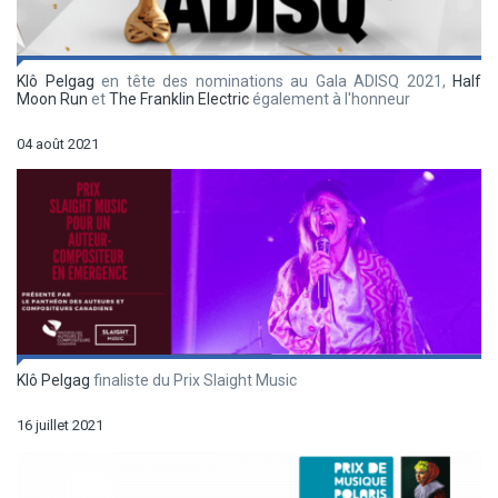
Klô Pelgag
en tête des nominations au Gala ADISQ 2021,
Half
Moon Run
et
The Franklin Electric
également à l'honneur
04 août 2021
Klô Pelgag
finaliste du Prix Slaight Music
16 juillet 2021