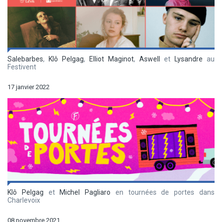
Salebarbes
,
Klô Pelgag
,
Elliot Maginot
,
Aswell
et
Lysandre
au
Festivent
17 janvier 2022
Klô Pelgag
et
Michel Pagliaro
en tournées de portes dans
Charlevoix
08 novembre 2021