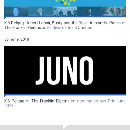
Klô Pelgag
,
Hubert Lenoir
,
Busty and the Bass
,
Alexandre Poulin
et
The Franklin Electric
au Festival d'été de Québec
06 février 2018
Klô Pelgag
et
The Franklin Electric
en nomination aux Prix Juno
2018