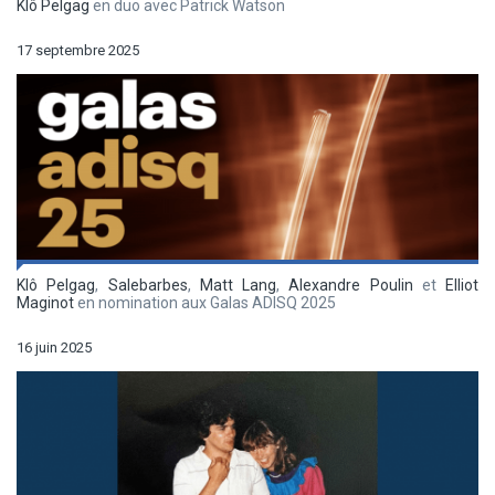
Klô Pelgag
en duo avec Patrick Watson
17 septembre 2025
Klô Pelgag
,
Salebarbes
,
Matt Lang
,
Alexandre Poulin
et
Elliot
Maginot
en nomination aux Galas ADISQ 2025
16 juin 2025