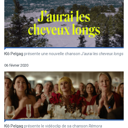
Klô Pelgag
présente une nouvelle chanson
J'aurai les cheveux longs
06 février 2020
Klô Pelgag
présente le vidéoclip de sa chanson
Rémora