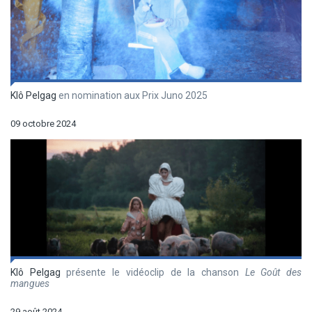
Klô Pelgag
en nomination aux Prix Juno 2025
09 octobre 2024
Klô Pelgag
présente le vidéoclip de la chanson
Le Goût des
mangues
29 août 2024