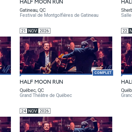
HALF MOON RUN
HAL
Gatineau, QC
Sher
Festival de Montgolfières de Gatineau
Sall
21
NOV
2026
22
COMPLET
HALF MOON RUN
HAL
Québec, QC
Québ
Grand Théâtre de Québec
Gran
24
NOV
2026