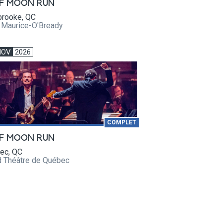
F MOON RUN
brooke, QC
e Maurice-O'Bready
NOV
2026
COMPLET
F MOON RUN
ec, QC
d Théâtre de Québec