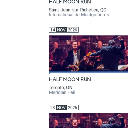
HALF MOON RUN
Saint-Jean-sur-Richelieu, QC
International de Montgolfières
14
NOV
2026
HALF MOON RUN
Toronto, ON
Meridian Hall
23
NOV
2026