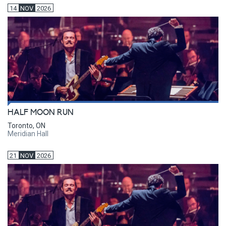
14
NOV
2026
HALF MOON RUN
Toronto, ON
Meridian Hall
21
NOV
2026