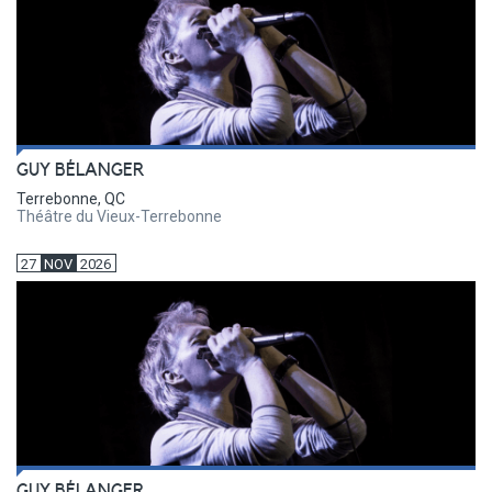
GUY BÉLANGER
Terrebonne, QC
Théâtre du Vieux-Terrebonne
27
NOV
2026
GUY BÉLANGER