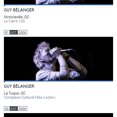
GUY BÉLANGER
Victoriaville, QC
Le Carré 150
01
OCT
2026
GUY BÉLANGER
La Tuque, QC
Complexe Culturel Félix-Leclerc
03
OCT
2026