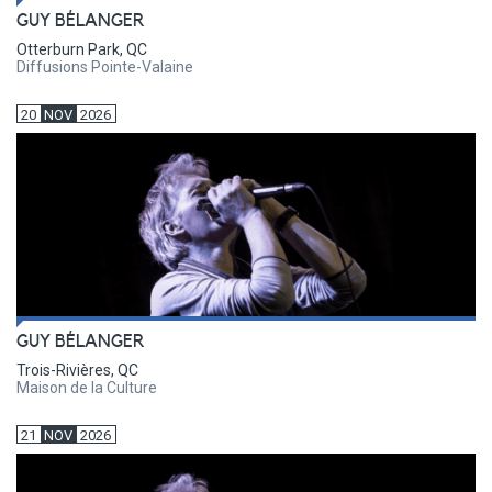
GUY BÉLANGER
Otterburn Park, QC
Diffusions Pointe-Valaine
20
NOV
2026
GUY BÉLANGER
Trois-Rivières, QC
Maison de la Culture
21
NOV
2026