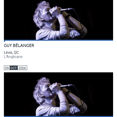
GUY BÉLANGER
Lévis, QC
L'Anglicane
09
OCT
2026