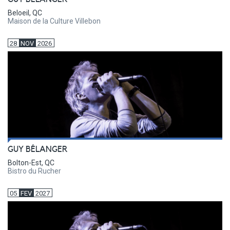
Beloeil, QC
Maison de la Culture Villebon
28
NOV
2026
GUY BÉLANGER
Bolton-Est, QC
Bistro du Rucher
05
FEV
2027