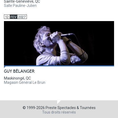
Sainte-Geneviève, QC
Salle Pauline-Julien
12
FEV
2027
GUY BÉLANGER
Maskinongé, QC
Magasin Général Le Brun
© 1999-2026
Preste Spectacles & Tournées
Tous droits réservés