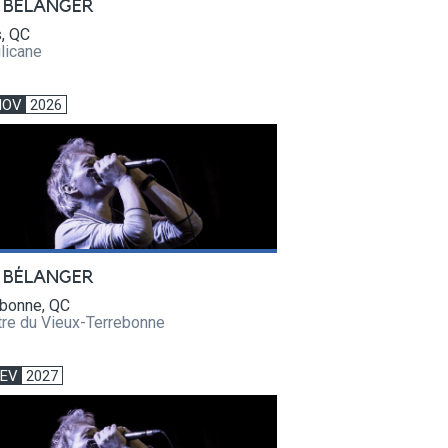
 BÉLANGER
s, QC
licane
NOV
2026
 BÉLANGER
ebonne, QC
tre du Vieux-Terrebonne
FEV
2027