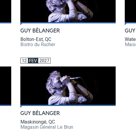
GUY BÉLANGER
GUY
Bolton-Est, QC
Wate
Bistro du Rucher
Maiso
12
FEV
2027
GUY BÉLANGER
Maskinongé, QC
Magasin Général Le Brun