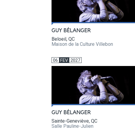
GUY BÉLANGER
Beloeil, QC
Maison de la Culture Villebon
06
FEV
2027
GUY BÉLANGER
Sainte-Geneviève, QC
Salle Pauline-Julien