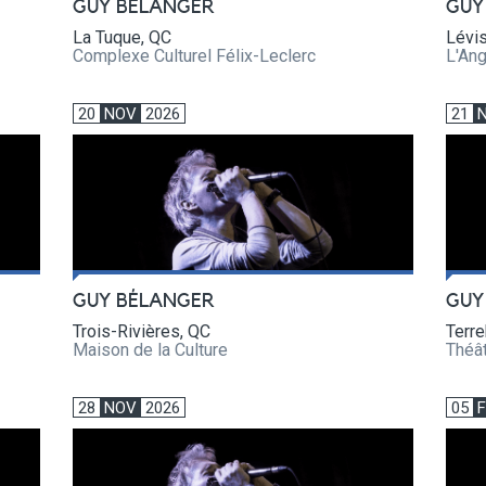
GUY BÉLANGER
GUY
La Tuque, QC
Lévi
Complexe Culturel Félix-Leclerc
L'Ang
20
NOV
2026
21
GUY BÉLANGER
GUY
Trois-Rivières, QC
Terr
Maison de la Culture
Théâ
28
NOV
2026
05