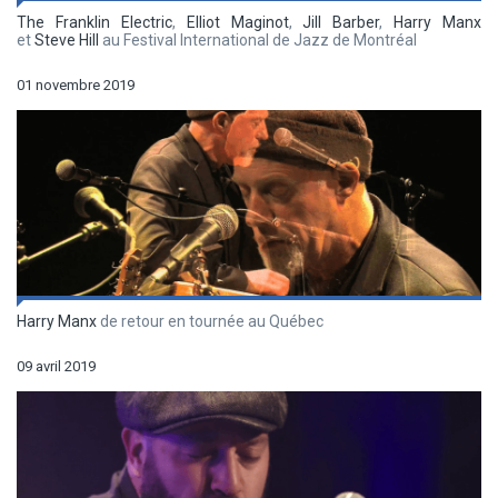
The Franklin Electric
,
Elliot Maginot
,
Jill Barber
,
Harry Manx
et
Steve Hill
au Festival International de Jazz de Montréal
01 novembre 2019
Harry Manx
de retour en tournée au Québec
09 avril 2019