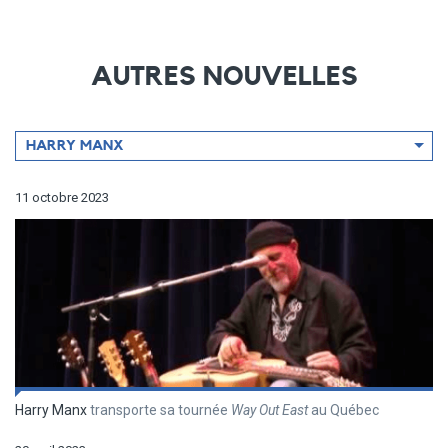
AUTRES NOUVELLES
Filtrer
HARRY MANX
par
artiste
11 octobre 2023
Harry Manx
transporte sa tournée
Way Out East
au Québec