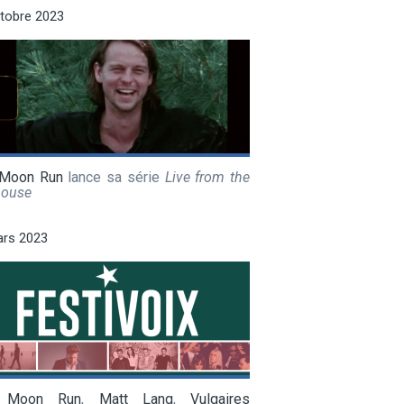
tobre 2023
 Moon Run
lance sa série
Live from the
house
ars 2023
f Moon Run
,
Matt Lang
,
Vulgaires