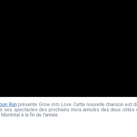
oon Run
présente
Grow into Love
. Cette nouvelle chanson est d
s ses spectacles des prochains mois annulés des deux côtés de 
Montréal à la fin de l'année.