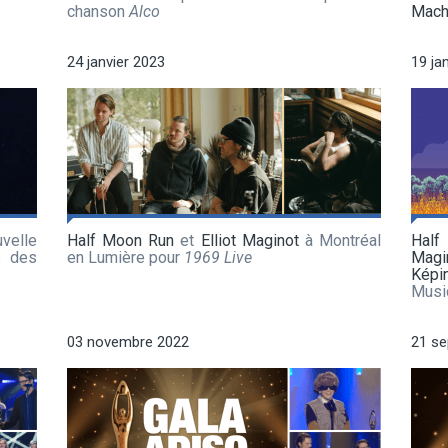
chanson
Alco
Mach
24 janvier 2023
19 ja
elle
Half Moon Run
et
Elliot Maginot
à Montréal
Half
e des
en Lumière pour
1969 Live
Magi
Képi
Musi
03 novembre 2022
21 s