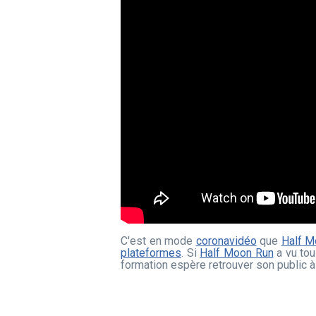
C'est en mode
coronavidéo
que
Half M
plateformes
. Si
Half Moon Run
a vu tou
formation espère retrouver son public à 