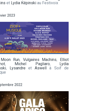
ins
et
Lydia Képinski
au Festivoix
nvier 2023
 Moon Run
,
Vulgaires Machins
,
Elliot
not
,
Michel Pagliaro
,
Lydia
nski
,
Lysandre
et
Aswell
à Soif de
que
eptembre 2022