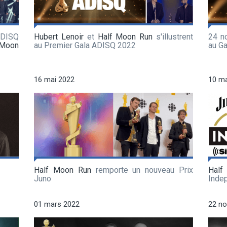
DISQ
Hubert Lenoir
et
Half Moon Run
s'illustrent
24 n
 Moon
au Premier Gala ADISQ 2022
au G
16 mai 2022
10 ma
Half Moon Run
remporte un nouveau Prix
Hal
Juno
Inde
01 mars 2022
22 n