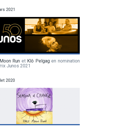
ars 2021
 Moon Run
et
Klô Pelgag
en nomination
Prix Junos 2021
llet 2020