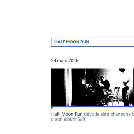
Filtrer
HALF MOON RUN
par
artiste
24 mars 2025
Half Moon Run
dévoile des chansons 
à son album
Salt