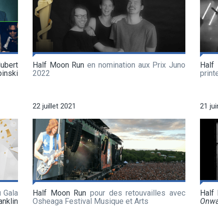
ubert
Half Moon Run
en nomination aux Prix Juno
Half
inski
2022
prin
22 juillet 2021
21 ju
 Gala
Half Moon Run
pour des retouvailles avec
Half
anklin
Osheaga Festival Musique et Arts
Onwa