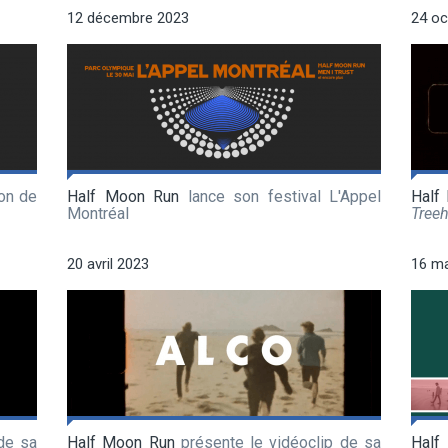
12 décembre 2023
24 oc
on de
Half Moon Run
lance son festival L'Appel
Half
Montréal
Tree
20 avril 2023
16 m
de sa
Half Moon Run
présente le vidéoclip de sa
Hal