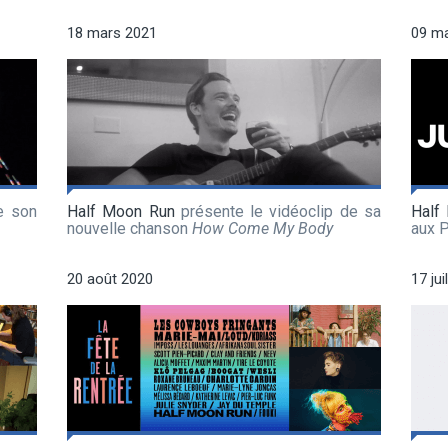
18 mars 2021
09 m
e son
Half Moon Run
présente le vidéoclip de sa
Half
nouvelle chanson
How Come My Body
aux 
20 août 2020
17 jui