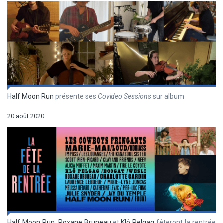
Half Moon Run
présente ses
Covideo Sessions
sur album
20 août 2020
Half Moon Run
,
Roxane Bruneau
et
Klô Pelgag
fêteront la rentrée