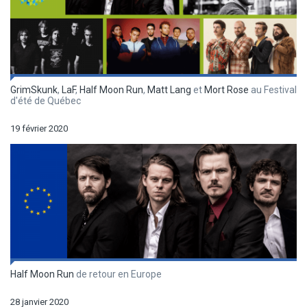
GrimSkunk
,
LaF
,
Half Moon Run
,
Matt Lang
et
Mort Rose
au Festival
d'été de Québec
19 février 2020
Half Moon Run
de retour en Europe
28 janvier 2020