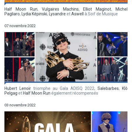
Half Moon Run
,
Vulgaires Machins
,
Elliot Maginot
,
Michel
Pagliaro
,
Lydia Képinski
,
Lysandre
et
Aswell
à Soif de Musique
07 novembre 2022
Hubert Lenoir
triomphe au Gala ADISQ 2022,
Salebarbes
,
Klô
Pelgag
et
Half Moon Run
également récompensés
03 novembre 2022