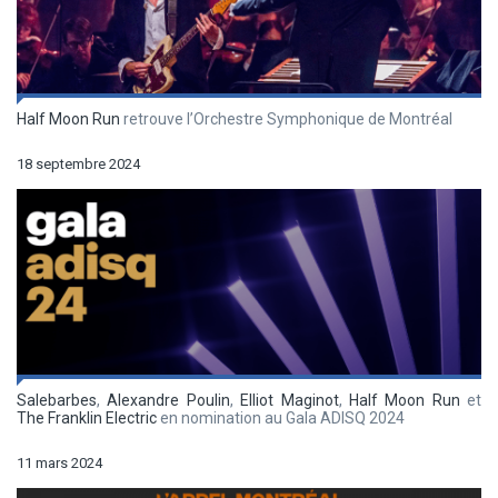
Half Moon Run
retrouve l’Orchestre Symphonique de Montréal
18 septembre 2024
Salebarbes
,
Alexandre Poulin
,
Elliot Maginot
,
Half Moon Run
et
The Franklin Electric
en nomination au Gala ADISQ 2024
11 mars 2024