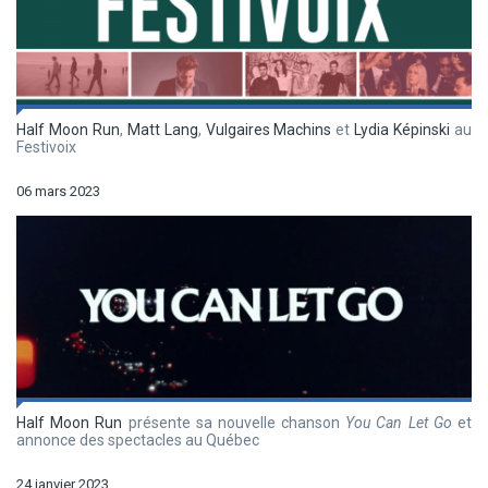
Half Moon Run
,
Matt Lang
,
Vulgaires Machins
et
Lydia Képinski
au
Festivoix
06 mars 2023
Half Moon Run
présente sa nouvelle chanson
You Can Let Go
et
annonce des spectacles au Québec
24 janvier 2023