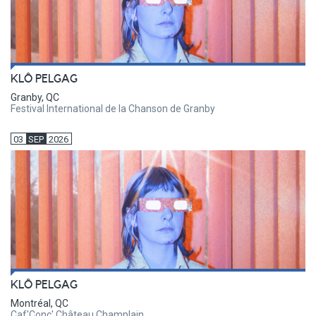
KLÔ PELGAG
Granby, QC
Festival International de la Chanson de Granby
03
SEP
2026
KLÔ PELGAG
Montréal, QC
Caf'Conc' Château Champlain