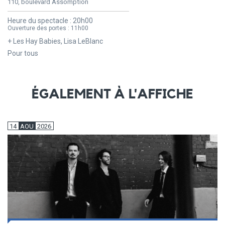
110, boulevard Assomption
Heure du spectacle :
20h00
Ouverture des portes :
11h00
+ Les Hay Babies, Lisa LeBlanc
Pour tous
ÉGALEMENT À L'AFFICHE
14
AOU
2026