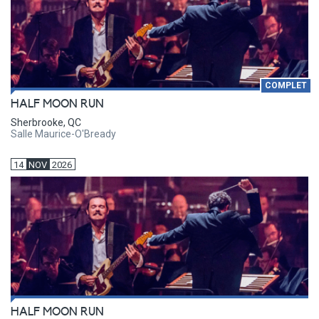
COMPLET
HALF MOON RUN
Sherbrooke, QC
Salle Maurice-O'Bready
14
NOV
2026
HALF MOON RUN