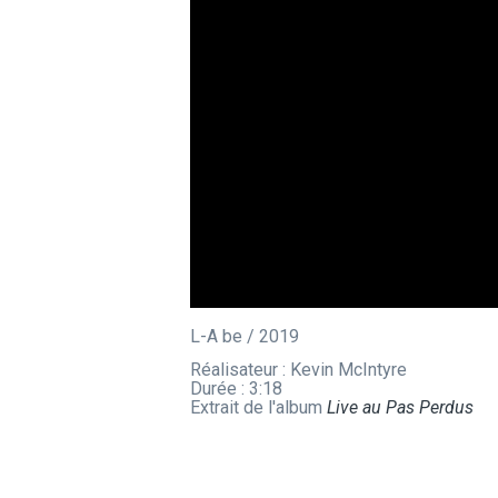
L-A be / 2019
Réalisateur : Kevin McIntyre
Durée : 3:18
Extrait de l'album
Live au Pas Perdus