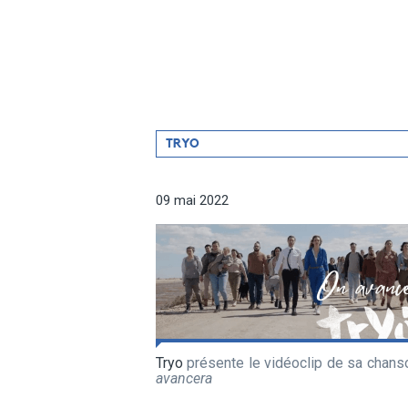
Filtrer
TRYO
par
artiste
09 mai 2022
Tryo
présente le vidéoclip de sa chan
avancera