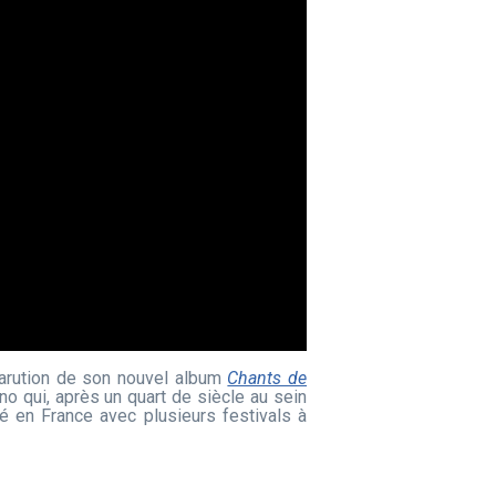
arution de son nouvel album
Chants de
 qui, après un quart de siècle au sein
é en France avec plusieurs festivals à