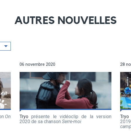
AUTRES NOUVELLES
06 novembre 2020
28 n
son
On
Tryo
présente le vidéoclip de la version
Tryo
2020 de sa chanson
Serre-moi
201
camp