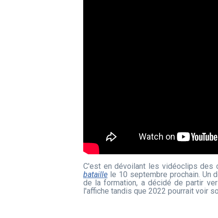
C'est en dévoilant les vidéoclips de
bataille
le 10 septembre prochain. Un d
de la formation, a décidé de partir v
l'affiche tandis que 2022 pourrait voir 