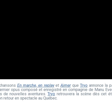
s chansons
En marche, en replay
et
Aimer
que
Tryo
annonce la p
ernier opus composé et enregistré en compagnie de Manu Eveno
ers de nouvelles aventures.
Tryo
retrouvera la scène dès cet ét
son retour en spectacle au Québec.