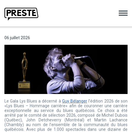
Preste
06 juillet 2026
Le Gala Lys Blues a décerné à
Guy Bélanger
l’édition 2026 de son
«Lys Blues – Hommage carrière» afin de couronner une carrière
exceptionnelle au service du blues québécois. Ce choix a été
arrêté par le comité de sélection 2026, composé de Michel Dubois
(Québec), John Detcheverry (Montréal) et Martin Lachance
(Chambly) au nom de l’ensemble de la communauté du blues
québécois. Avec plus de 1.000 spectacles dans une dizaine de